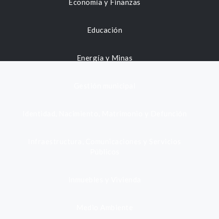
Economía y Finanzas
Educación
Energía y Minas
Gestión municipal
Identidad, Nacimiento, Matrimonio y Defunción
Infraestructura, Comunicaciones y Servicios
Públicos
Inmuebles y Vivienda
Medio Ambiente