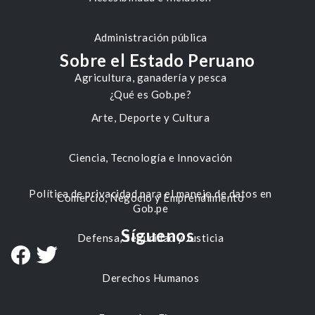
Administración pública
Sobre el Estado Peruano
Agricultura, ganadería y pesca
¿Qué es Gob.pe?
Arte, Deporte y Cultura
Ciencia, Tecnología e Innovación
Política de privacidad para el manejo de datos en
Comercio, Negocio y Emprendimiento
Gob.pe
Síguenos
Defensa, Seguridad y Justicia
Derechos Humanos