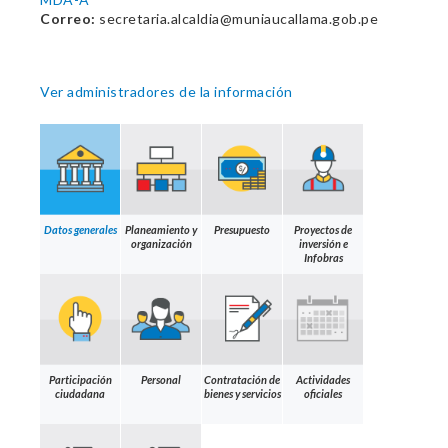
Correo:
secretaria.alcaldia@muniaucallama.gob.pe
Ver administradores de la información
Datos generales
Planeamiento y
Presupuesto
Proyectos de
organización
inversión e
Infobras
Participación
Personal
Contratación de
Actividades
ciudadana
bienes y servicios
oficiales