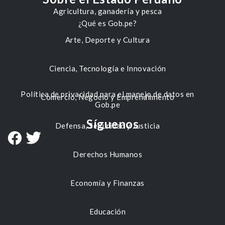
Agricultura, ganadería y pesca
¿Qué es Gob.pe?
Arte, Deporte y Cultura
Ciencia, Tecnología e Innovación
Política de privacidad para el manejo de datos en
Comercio, Negocio y Emprendimiento
Gob.pe
Síguenos
Defensa, Seguridad y Justicia
Derechos Humanos
Economía y Finanzas
Educación