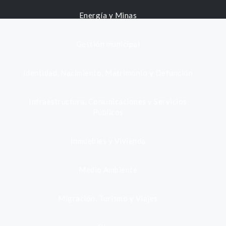
Energía y Minas
Gestión municipal
Identidad, Nacimiento, Matrimonio y Defunción
Infraestructura, Comunicaciones y Servicios
Públicos
Inmuebles y Vivienda
Medio Ambiente
Migración, Turismo y Viajes