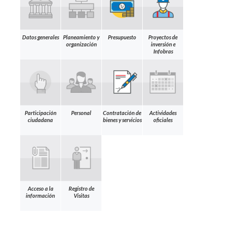
Datos generales
Planeamiento y
Presupuesto
Proyectos de
organización
inversión e
Infobras
Participación
Personal
Contratación de
Actividades
ciudadana
bienes y servicios
oficiales
Acceso a la
Registro de
información
Visitas