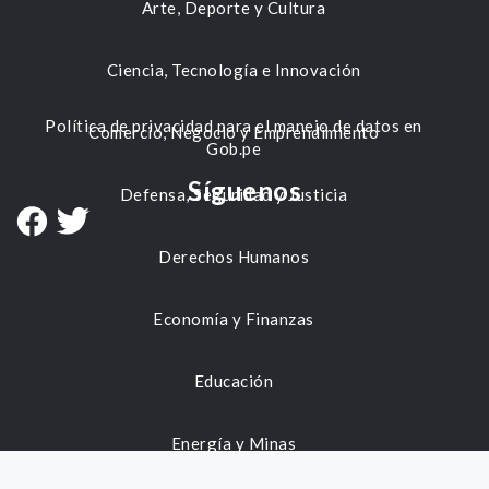
Arte, Deporte y Cultura
Ciencia, Tecnología e Innovación
Política de privacidad para el manejo de datos en
Comercio, Negocio y Emprendimiento
Gob.pe
Síguenos
Defensa, Seguridad y Justicia
Derechos Humanos
Economía y Finanzas
Educación
Energía y Minas