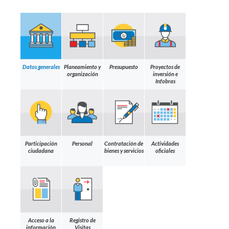
Datos generales
Planeamiento y
Presupuesto
Proyectos de
organización
inversión e
Infobras
Participación
Personal
Contratación de
Actividades
ciudadana
bienes y servicios
oficiales
Acceso a la
Registro de
información
Visitas