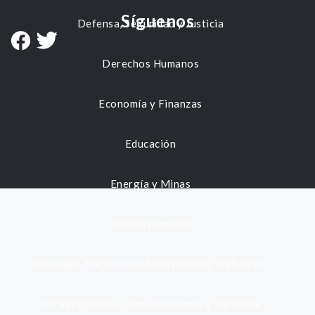
Síguenos
Defensa, Seguridad y Justicia
Derechos Humanos
Economía y Finanzas
Educación
Energía y Minas
Gestión municipal
Identidad, Nacimiento, Matrimonio y Defunción
Infraestructura, Comunicaciones y Servicios