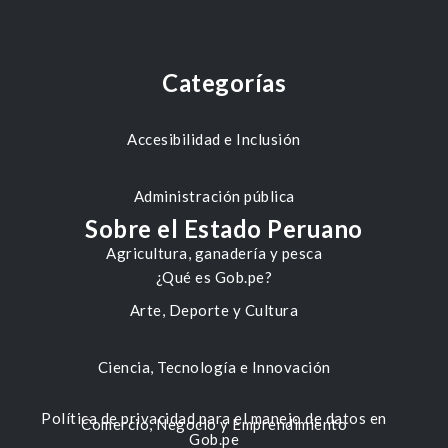
Categorías
Accesibilidad e Inclusión
Administración pública
Sobre el Estado Peruano
Agricultura, ganadería y pesca
¿Qué es Gob.pe?
Arte, Deporte y Cultura
Ciencia, Tecnología e Innovación
Política de privacidad para el manejo de datos en
Comercio, Negocio y Emprendimiento
Gob.pe