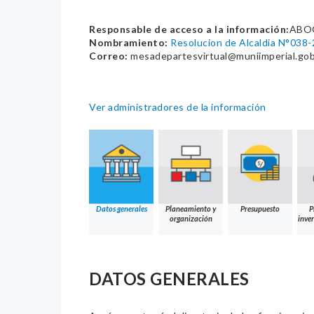
Responsable de acceso a la información:
ABOG
Nombramiento:
Resolucion de Alcaldia N°038
Correo:
mesadepartesvirtual@muniimperial.go
Ver administradores de la información
Datos generales
Planeamiento y
Presupuesto
P
organización
inver
DATOS GENERALES