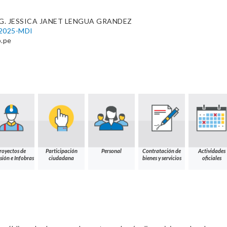
. JESSICA JANET LENGUA GRANDEZ
-2025-MDI
b.pe
royectos de
Participación
Personal
Contratación de
Actividades
sión e Infobras
ciudadana
bienes y servicios
oficiales