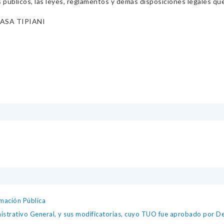
s públicos, las leyes, reglamentos y demás disposiciones legales qu
ASA TIPIANI
mación Pública
istrativo General, y sus modificatorias, cuyo TUO fue aprobado por