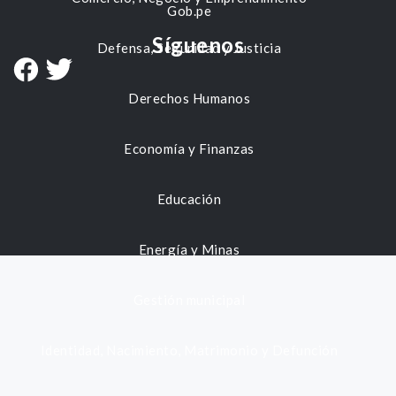
Gob.pe
Síguenos
Defensa, Seguridad y Justicia
Derechos Humanos
Economía y Finanzas
Educación
Energía y Minas
Gestión municipal
Identidad, Nacimiento, Matrimonio y Defunción