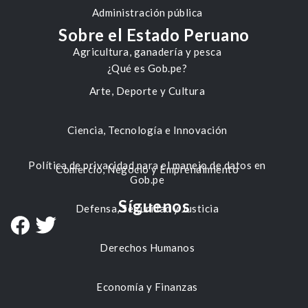
Administración pública
Sobre el Estado Peruano
Agricultura, ganadería y pesca
¿Qué es Gob.pe?
Arte, Deporte y Cultura
Ciencia, Tecnología e Innovación
Política de privacidad para el manejo de datos en
Comercio, Negocio y Emprendimiento
Gob.pe
Síguenos
Defensa, Seguridad y Justicia
Derechos Humanos
Economía y Finanzas