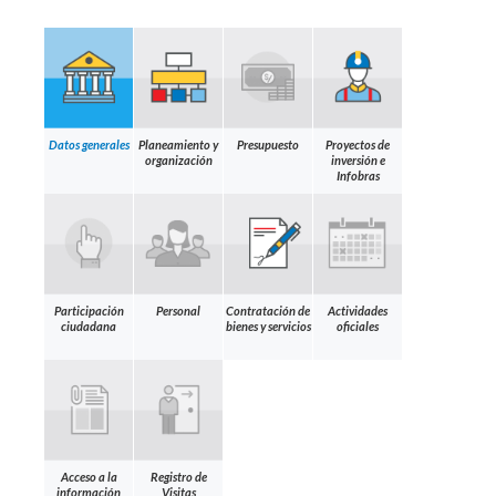
Datos generales
Planeamiento y
Presupuesto
Proyectos de
organización
inversión e
Infobras
Participación
Personal
Contratación de
Actividades
ciudadana
bienes y servicios
oficiales
Acceso a la
Registro de
información
Visitas