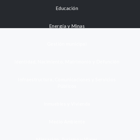
Educación
Energía y Minas
Gestión municipal
Identidad, Nacimiento, Matrimonio y Defunción
Infraestructura, Comunicaciones y Servicios
Públicos
Inmuebles y Vivienda
Medio Ambiente
Migración, Turismo y Viajes