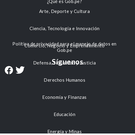
¿Qué es Gob.pe?
Arte, Deporte y Cultura
Ciencia, Tecnología e Innovación
Política de privacidad para el manejo de datos en
Comercio, Negocio y Emprendimiento
Gob.pe
Síguenos
Defensa, Seguridad y Justicia
Derechos Humanos
Economía y Finanzas
Educación
Energía y Minas