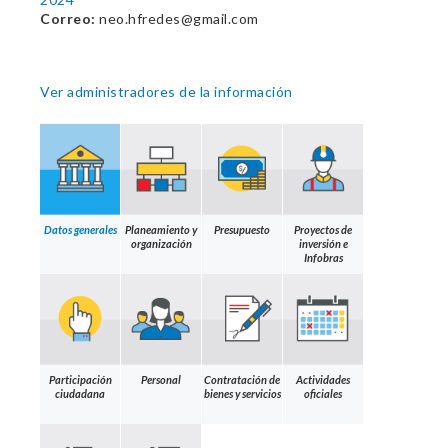
Correo:
neo.hfredes@gmail.com
Ver administradores de la información
Datos generales
Planeamiento y
Presupuesto
Proyectos de
organización
inversión e
Infobras
Participación
Personal
Contratación de
Actividades
ciudadana
bienes y servicios
oficiales