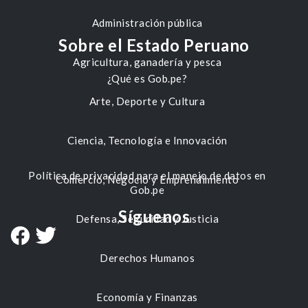
Administración pública
Sobre el Estado Peruano
Agricultura, ganadería y pesca
¿Qué es Gob.pe?
Arte, Deporte y Cultura
Ciencia, Tecnología e Innovación
Política de privacidad para el manejo de datos en
Comercio, Negocio y Emprendimiento
Gob.pe
Síguenos
Defensa, Seguridad y Justicia
Derechos Humanos
Economía y Finanzas