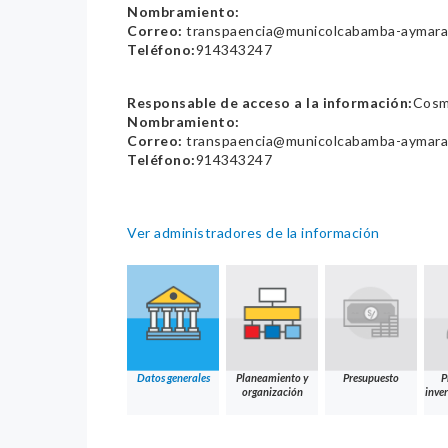
Nombramiento:
Correo:
transpaencia@municolcabamba-aymara
Teléfono:
914343247
Responsable de acceso a la información:
Cosm
Nombramiento:
Correo:
transpaencia@municolcabamba-aymara
Teléfono:
914343247
Ver administradores de la información
Datos generales
Planeamiento y
Presupuesto
P
organización
inver