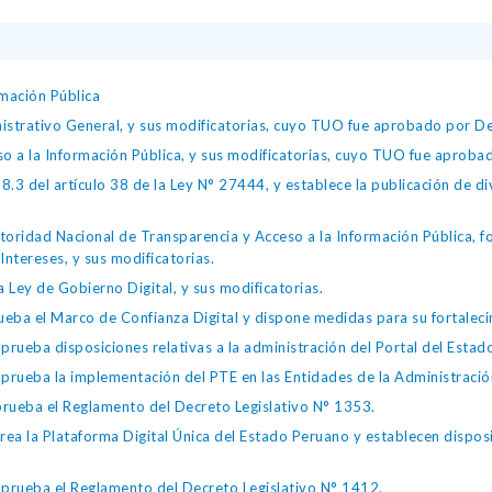
mación Pública
istrativo General, y sus modificatorias, cuyo TUO fue aprobado por
so a la Información Pública, y sus modificatorias, cuyo TUO fue apro
.3 del artículo 38 de la Ley N° 27444, y establece la publicación de div
toridad Nacional de Transparencia y Acceso a la Información Pública, 
Intereses, y sus modificatorias.
 Ley de Gobierno Digital, y sus modificatorias.
ba el Marco de Confianza Digital y dispone medidas para su fortalecim
eba disposiciones relativas a la administración del Portal del Estad
eba la implementación del PTE en las Entidades de la Administración
ueba el Reglamento del Decreto Legislativo N° 1353.
la Plataforma Digital Única del Estado Peruano y establecen disposic
ueba el Reglamento del Decreto Legislativo N° 1412.