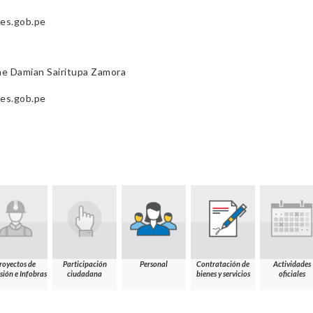
es.gob.pe
e Damian Sairitupa Zamora
es.gob.pe
royectos de
Participación
Personal
Contratación de
Actividades
sión e Infobras
ciudadana
bienes y servicios
oficiales