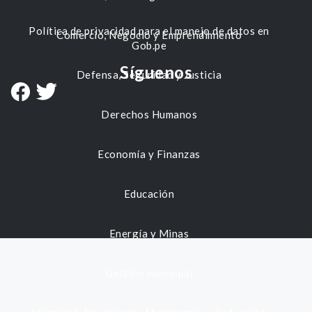
Política de privacidad para el manejo de datos en
Comercio, Negocio y Emprendimiento
Gob.pe
Síguenos
Defensa, Seguridad y Justicia
Derechos Humanos
Economía y Finanzas
Educación
Energía y Minas
Gestión municipal