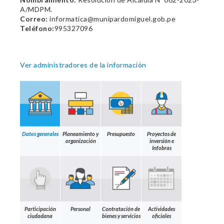
A/MDPM.
Correo:
informatica@munipardomiguel.gob.pe
Teléfono:
995327096
Ver administradores de la información
Datos generales
Planeamiento y
Presupuesto
Proyectos de
organización
inversión e
Infobras
Participación
Personal
Contratación de
Actividades
ciudadana
bienes y servicios
oficiales