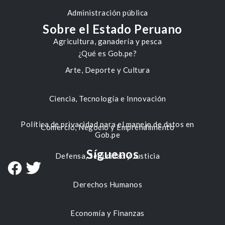
Administración pública
Sobre el Estado Peruano
Agricultura, ganadería y pesca
¿Qué es Gob.pe?
Arte, Deporte y Cultura
Ciencia, Tecnología e Innovación
Política de privacidad para el manejo de datos en
Comercio, Negocio y Emprendimiento
Gob.pe
Síguenos
Defensa, Seguridad y Justicia
Derechos Humanos
Economía y Finanzas