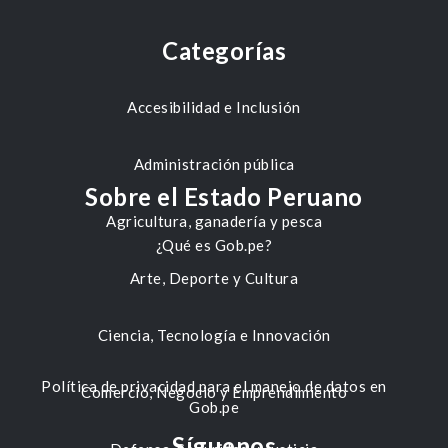
Categorías
Accesibilidad e Inclusión
Administración pública
Sobre el Estado Peruano
Agricultura, ganadería y pesca
¿Qué es Gob.pe?
Arte, Deporte y Cultura
Ciencia, Tecnología e Innovación
Política de privacidad para el manejo de datos en
Comercio, Negocio y Emprendimiento
Gob.pe
Síguenos