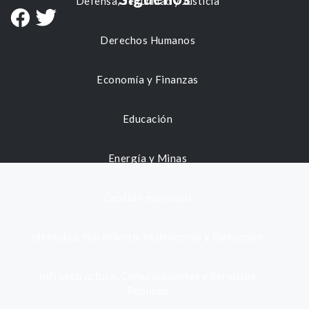
Defensa, Seguridad y Justicia
Derechos Humanos
Economía y Finanzas
Educación
Energía y Minas
Gestión municipal
Identidad, Nacimiento, Matrimonio y Defunción
Infraestructura, Comunicaciones y Servicios
Públicos