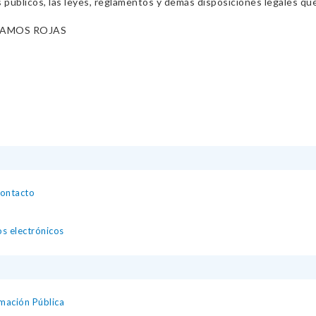
s públicos, las leyes, reglamentos y demás disposiciones legales qu
RAMOS ROJAS
contacto
os electrónicos
mación Pública