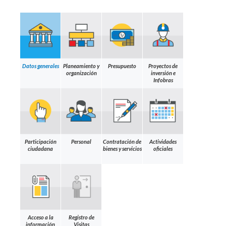
Datos generales
Planeamiento y
Presupuesto
Proyectos de
organización
inversión e
Infobras
Participación
Personal
Contratación de
Actividades
ciudadana
bienes y servicios
oficiales
Acceso a la
Registro de
información
Visitas