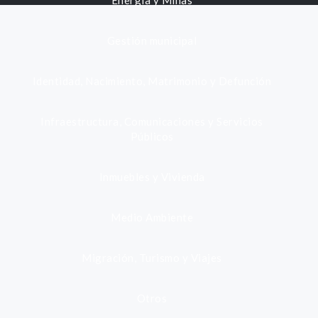
Energía y Minas
Gestión municipal
Identidad, Nacimiento, Matrimonio y Defunción
Infraestructura, Comunicaciones y Servicios
Públicos
Inmuebles y Vivienda
Medio Ambiente
Migración, Turismo y Viajes
Otros