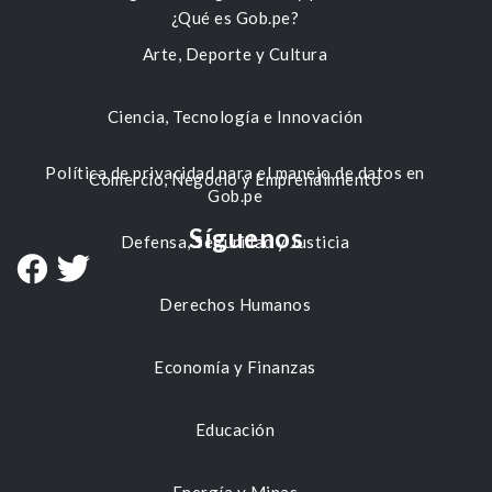
¿Qué es Gob.pe?
Arte, Deporte y Cultura
Ciencia, Tecnología e Innovación
Política de privacidad para el manejo de datos en
Comercio, Negocio y Emprendimiento
Gob.pe
Síguenos
Defensa, Seguridad y Justicia
Derechos Humanos
Economía y Finanzas
Educación