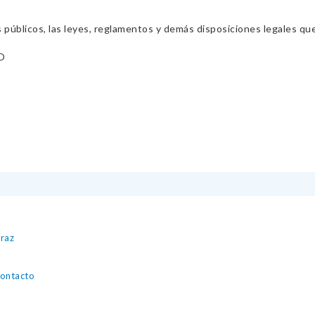
s públicos, las leyes, reglamentos y demás disposiciones legales qu
O
araz
contacto