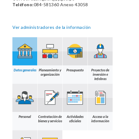
Teléfono:
084-581360 Anexo 43058
Ver administradores de la información
Datos generales
Planeamiento y
Presupuesto
Proyectos de
organización
inversión e
Infobras
Personal
Contratación de
Actividades
Acceso a la
bienes y servicios
oficiales
información