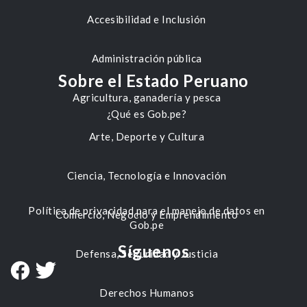
Accesibilidad e Inclusión
Administración pública
Sobre el Estado Peruano
Agricultura, ganadería y pesca
¿Qué es Gob.pe?
Arte, Deporte y Cultura
Ciencia, Tecnología e Innovación
Política de privacidad para el manejo de datos en
Comercio, Negocio y Emprendimiento
Gob.pe
Síguenos
Defensa, Seguridad y Justicia
Derechos Humanos