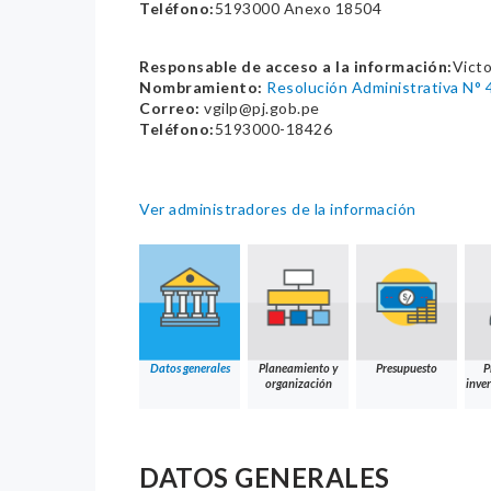
Teléfono:
5193000 Anexo 18504
Responsable de acceso a la información:
Victo
Nombramiento:
Resolución Administrativa N°
Correo:
vgilp@pj.gob.pe
Teléfono:
5193000-18426
Ver administradores de la información
Datos generales
Planeamiento y
Presupuesto
P
organización
inver
DATOS GENERALES