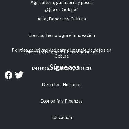
Agricultura, ganadería y pesca
¿Qué es Gob.pe?
Arte, Deporte y Cultura
Ciencia, Tecnología e Innovación
Política de privacidad para el manejo de datos en
Comercio, Negocio y Emprendimiento
Gob.pe
Síguenos
Defensa, Seguridad y Justicia
Derechos Humanos
Economía y Finanzas
Educación