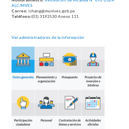
ALC/MVES
Correo:
ichang@munives.gob.pe
Teléfono:
(01) 3192530 Anexo 111
Ver administradores de la información
Datos generales
Planeamiento y
Presupuesto
Proyectos de
organización
inversión e
Infobras
Participación
Personal
Contratación de
Actividades
ciudadana
bienes y servicios
oficiales