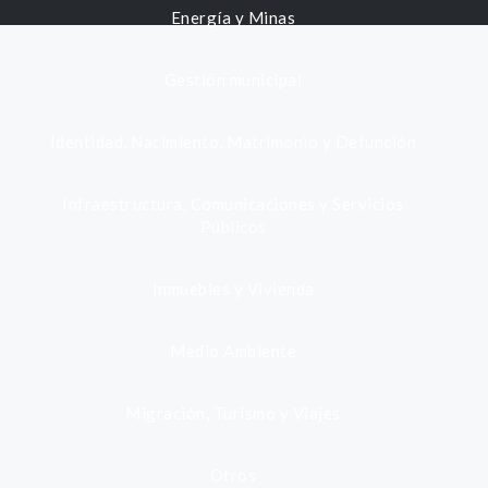
Energía y Minas
Gestión municipal
Identidad, Nacimiento, Matrimonio y Defunción
Infraestructura, Comunicaciones y Servicios
Públicos
Inmuebles y Vivienda
Medio Ambiente
Migración, Turismo y Viajes
Otros