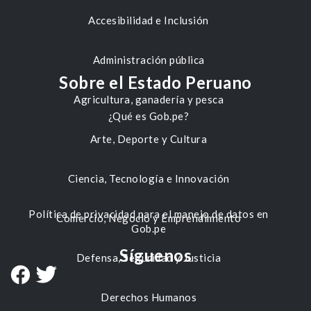
Accesibilidad e Inclusión
Administración pública
Sobre el Estado Peruano
Agricultura, ganadería y pesca
¿Qué es Gob.pe?
Arte, Deporte y Cultura
Ciencia, Tecnología e Innovación
Política de privacidad para el manejo de datos en
Comercio, Negocio y Emprendimiento
Gob.pe
Síguenos
Defensa, Seguridad y Justicia
Derechos Humanos