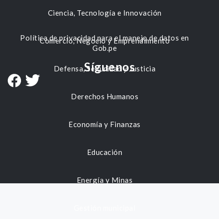
Ciencia, Tecnología e Innovación
Política de privacidad para el manejo de datos en
Comercio, Negocio y Emprendimiento
Gob.pe
Síguenos
Defensa, Seguridad y Justicia
Derechos Humanos
Economía y Finanzas
Educación
Energía y Minas
Gestión municipal