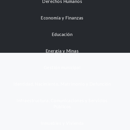
Derechos Humanos
Economía y Finanzas
Educación
Energía y Minas
Gestión municipal
Identidad, Nacimiento, Matrimonio y Defunción
Infraestructura, Comunicaciones y Servicios
Públicos
Inmuebles y Vivienda