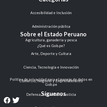
Accesibilidad e Inclusión
Administración pública
Sobre el Estado Peruano
Agricultura, ganadería y pesca
¿Qué es Gob.pe?
Arte, Deporte y Cultura
Ciencia, Tecnología e Innovación
Política de privacidad para el manejo de datos en
Comercio, Negocio y Emprendimiento
Gob.pe
Síguenos
Defensa, Seguridad y Justicia