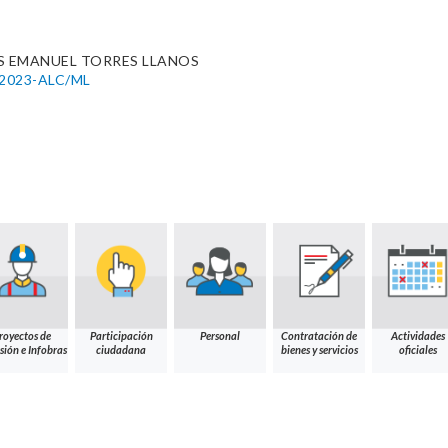
S EMANUEL TORRES LLANOS
9-2023-ALC/ML
royectos de
Participación
Personal
Contratación de
Actividades
sión e Infobras
ciudadana
bienes y servicios
oficiales