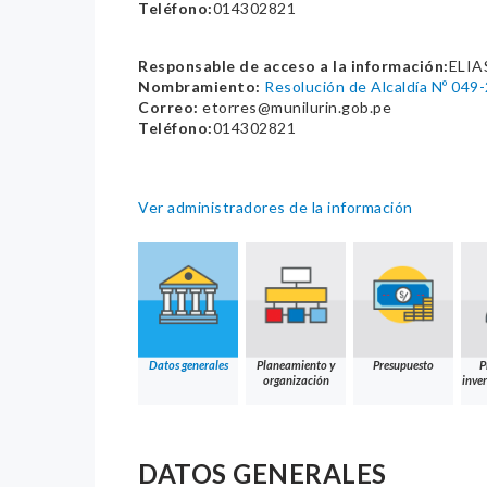
Teléfono:
014302821
Responsable de acceso a la información:
ELIA
Nombramiento:
Resolución de Alcaldía Nº 04
Correo:
etorres@munilurin.gob.pe
Teléfono:
014302821
Ver administradores de la información
Datos generales
Planeamiento y
Presupuesto
P
organización
inver
DATOS GENERALES