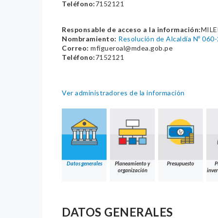
Teléfono:
7152121
Responsable de acceso a la información:
MILE
Nombramiento:
Resolución de Alcaldía Nº 06
Correo:
mfigueroal@mdea.gob.pe
Teléfono:
7152121
Ver administradores de la información
Datos generales
Planeamiento y
Presupuesto
P
organización
inver
DATOS GENERALES