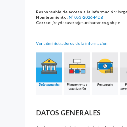
Responsable de acceso a la información:
Jorg
Nombramiento:
Nº 053-2026-MDB
Correo:
jreydecastro@munibarranco.gob.pe
Ver administradores de la información
Datos generales
Planeamiento y
Presupuesto
P
organización
inver
DATOS GENERALES