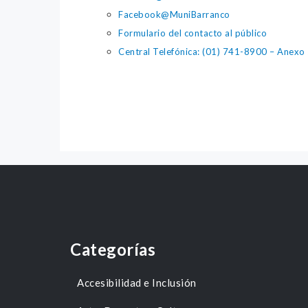
Facebook@MuniBarranco
Formulario del contacto al público
Central Telefónica: (01) 741-8900 – Anexo
Categorías
Accesibilidad e Inclusión