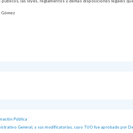
s públicos, las leyes, reglamentos y demás disposiciones legales qu
s Gómez
mación Pública
istrativo General, y sus modificatorias, cuyo TUO fue aprobado por