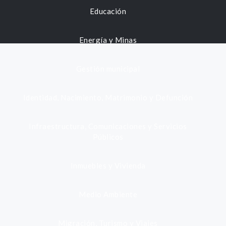
Educación
Energía y Minas
Gestión municipal
Identidad, Nacimiento, Matrimonio y Defunción
Infraestructura, Comunicaciones y Servicios
Públicos
Inmuebles y Vivienda
Medio Ambiente
Migración, Turismo y Viajes