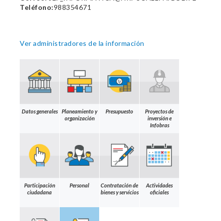
Teléfono:
988354671
Ver administradores de la información
Datos generales
Planeamiento y
Presupuesto
Proyectos de
organización
inversión e
Infobras
Participación
Personal
Contratación de
Actividades
ciudadana
bienes y servicios
oficiales