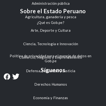
Administración pública
Sobre el Estado Peruano
Agricultura, ganadería y pesca
¿Qué es Gob.pe?
Arte, Deporte y Cultura
Ciencia, Tecnología e Innovación
Política de privacidad para el manejo de datos en
Comercio, Negocio y Emprendimiento
Gob.pe
Síguenos
Defensa, Seguridad y Justicia
Derechos Humanos
Economía y Finanzas