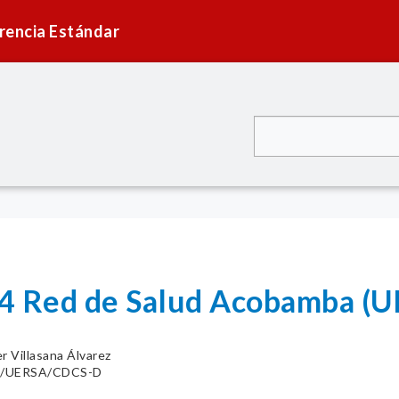
rencia Estándar
04 Red de Salud Acobamba (
er Villasana Álvarez
A/UERSA/CDCS-D