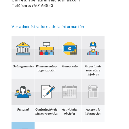
Teléfono:
950468823
Ver administradores de la información
Datos generales
Planeamiento y
Presupuesto
Proyectos de
organización
inversión e
Infobras
Personal
Contratación de
Actividades
Acceso a la
bienes y servicios
oficiales
información