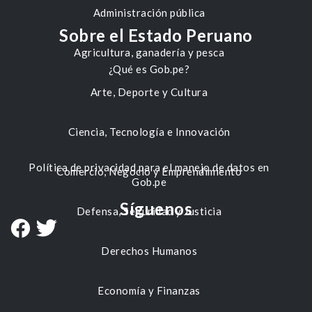
Administración pública
Sobre el Estado Peruano
Agricultura, ganadería y pesca
¿Qué es Gob.pe?
Arte, Deporte y Cultura
Ciencia, Tecnología e Innovación
Política de privacidad para el manejo de datos en
Comercio, Negocio y Emprendimiento
Gob.pe
Síguenos
Defensa, Seguridad y Justicia
Derechos Humanos
Economía y Finanzas