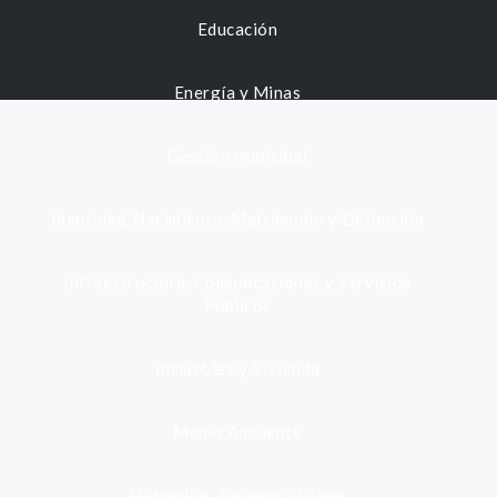
Educación
Energía y Minas
Gestión municipal
Identidad, Nacimiento, Matrimonio y Defunción
Infraestructura, Comunicaciones y Servicios
Públicos
Inmuebles y Vivienda
Medio Ambiente
Migración, Turismo y Viajes