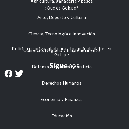
Agricultura, ganadería y pesca
¿Qué es Gob.pe?
Arte, Deporte y Cultura
Ciencia, Tecnología e Innovación
Política de privacidad para el manejo de datos en
Comercio, Negocio y Emprendimiento
Gob.pe
Síguenos
Defensa, Seguridad y Justicia
Derechos Humanos
Economía y Finanzas
Educación