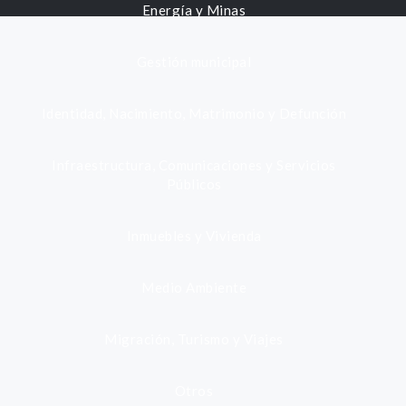
Energía y Minas
Gestión municipal
Identidad, Nacimiento, Matrimonio y Defunción
Infraestructura, Comunicaciones y Servicios
Públicos
Inmuebles y Vivienda
Medio Ambiente
Migración, Turismo y Viajes
Otros