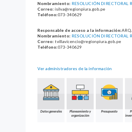
Nombramiento:
RESOLUCIÓN DIRECTORAL R
Correo:
isilva@regionpiura.gob.pe
Teléfono:
073-340629
Responsable de acceso a la información:
ARQ
Nombramiento:
RESOLUCIÓN DIRECTORAL R
Correo:
tvillavicencio@regionpiura.gob.pe
Teléfono:
073-340629
Ver administradores de la información
Datos generales
Planeamiento y
Presupuesto
P
organización
inver