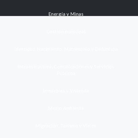
Energía y Minas
Gestión municipal
Identidad, Nacimiento, Matrimonio y Defunción
Infraestructura, Comunicaciones y Servicios
Públicos
Inmuebles y Vivienda
Medio Ambiente
Migración, Turismo y Viajes