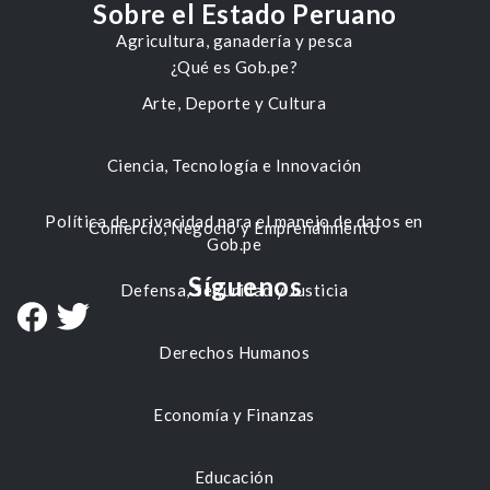
Sobre el Estado Peruano
Agricultura, ganadería y pesca
¿Qué es Gob.pe?
Arte, Deporte y Cultura
Ciencia, Tecnología e Innovación
Política de privacidad para el manejo de datos en
Comercio, Negocio y Emprendimiento
Gob.pe
Síguenos
Defensa, Seguridad y Justicia
Derechos Humanos
Economía y Finanzas
Educación