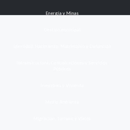
Energía y Minas
Gestión municipal
Identidad, Nacimiento, Matrimonio y Defunción
Infraestructura, Comunicaciones y Servicios
Públicos
Inmuebles y Vivienda
Medio Ambiente
Migración, Turismo y Viajes