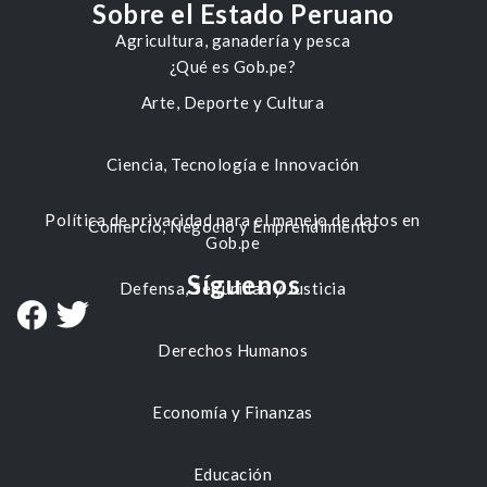
Sobre el Estado Peruano
Agricultura, ganadería y pesca
¿Qué es Gob.pe?
Arte, Deporte y Cultura
Ciencia, Tecnología e Innovación
Política de privacidad para el manejo de datos en
Comercio, Negocio y Emprendimiento
Gob.pe
Síguenos
Defensa, Seguridad y Justicia
Derechos Humanos
Economía y Finanzas
Educación