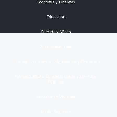
Economía y Finanzas
Educación
Energía y Minas
Gestión municipal
Identidad, Nacimiento, Matrimonio y Defunción
Infraestructura, Comunicaciones y Servicios
Públicos
Inmuebles y Vivienda
Medio Ambiente