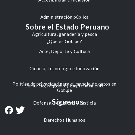
Administración pública
Sobre el Estado Peruano
Agricultura, ganadería y pesca
¿Qué es Gob.pe?
Arte, Deporte y Cultura
Ciencia, Tecnología e Innovación
Política de privacidad para el manejo de datos en
Comercio, Negocio y Emprendimiento
Gob.pe
Síguenos
Defensa, Seguridad y Justicia
Derechos Humanos