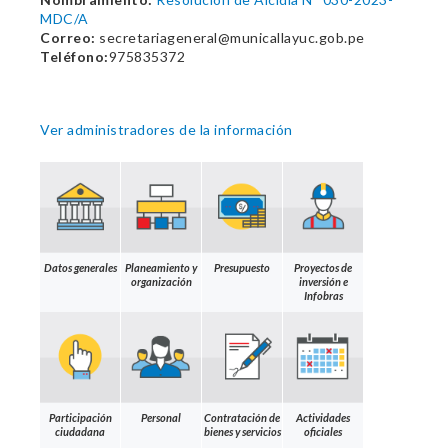
MDC/A
Correo:
secretariageneral@municallayuc.gob.pe
Teléfono:
975835372
Ver administradores de la información
Datos generales
Planeamiento y
Presupuesto
Proyectos de
organización
inversión e
Infobras
Participación
Personal
Contratación de
Actividades
ciudadana
bienes y servicios
oficiales