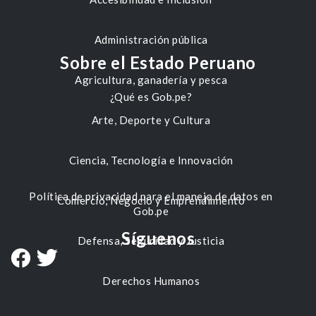
Administración pública
Sobre el Estado Peruano
Agricultura, ganadería y pesca
¿Qué es Gob.pe?
Arte, Deporte y Cultura
Ciencia, Tecnología e Innovación
Política de privacidad para el manejo de datos en
Comercio, Negocio y Emprendimiento
Gob.pe
Síguenos
Defensa, Seguridad y Justicia
Derechos Humanos