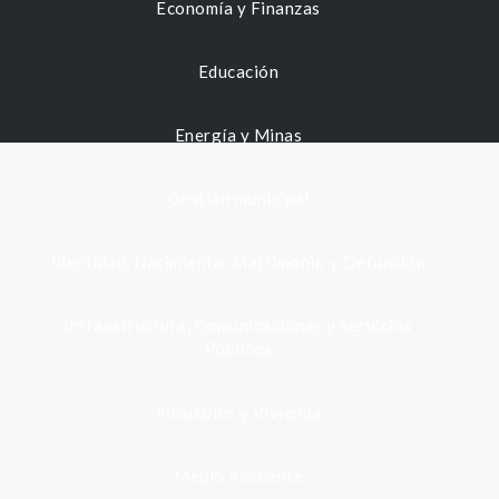
Economía y Finanzas
Educación
Energía y Minas
Gestión municipal
Identidad, Nacimiento, Matrimonio y Defunción
Infraestructura, Comunicaciones y Servicios
Públicos
Inmuebles y Vivienda
Medio Ambiente