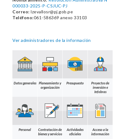
000033-2025-P-CSJUC-PJ
Correo:
lzevallosr@pj.gob.pe
Teléfono:
061-586369 anexo 33103
Ver administradores de la información
Datos generales
Planeamiento y
Presupuesto
Proyectos de
organización
inversión e
Infobras
Personal
Contratación de
Actividades
Acceso a la
bienes y servicios
oficiales
información