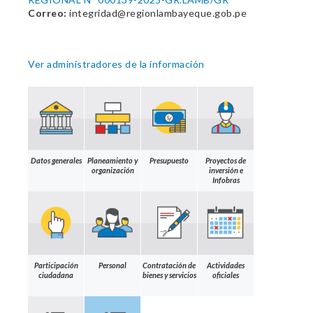
Correo:
integridad@regionlambayeque.gob.pe
Ver administradores de la información
Datos generales
Planeamiento y
Presupuesto
Proyectos de
organización
inversión e
Infobras
Participación
Personal
Contratación de
Actividades
ciudadana
bienes y servicios
oficiales