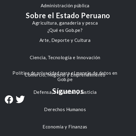
Administración pública
Sobre el Estado Peruano
Agricultura, ganadería y pesca
¿Qué es Gob.pe?
Arte, Deporte y Cultura
Ciencia, Tecnología e Innovación
Política de privacidad para el manejo de datos en
Comercio, Negocio y Emprendimiento
Gob.pe
Síguenos
Defensa, Seguridad y Justicia
Derechos Humanos
Economía y Finanzas