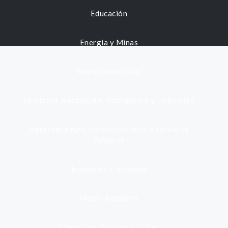
Educación
Energía y Minas
Gestión municipal
Identidad, Nacimiento, Matrimonio y Defunción
Infraestructura, Comunicaciones y Servicios
Públicos
Inmuebles y Vivienda
Medio Ambiente
Migración, Turismo y Viajes