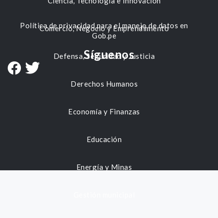
Ciencia, Tecnología e Innovación
Política de privacidad para el manejo de datos en
Comercio, Negocio y Emprendimiento
Gob.pe
Síguenos
Defensa, Seguridad y Justicia
Derechos Humanos
Economía y Finanzas
Educación
Energía y Minas
Gestión municipal