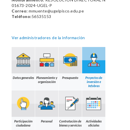
01673-2024-UGEL-P
Correo:
mmuente@ugelpisco.edu.pe
Teléfono:
56535153
Ver administradores de la información
Datos generales
Planeamiento y
Presupuesto
Proyectos de
organización
inversión e
Infobras
Participación
Personal
Contratación de
Actividades
ciudadana
bienes y servicios
oficiales