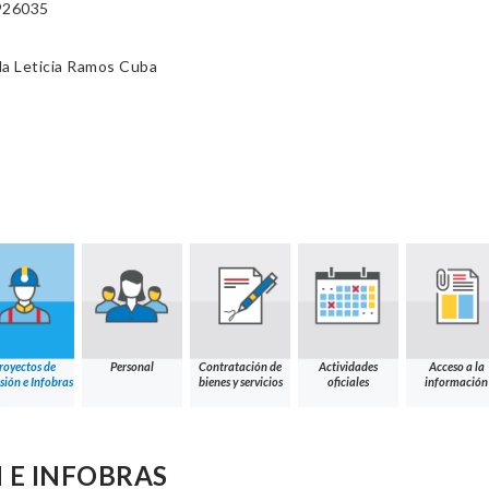
926035
da Leticia Ramos Cuba
royectos de
Personal
Contratación de
Actividades
Acceso a la
sión e Infobras
bienes y servicios
oficiales
información
 E INFOBRAS