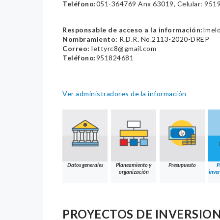
Teléfono:
051-364769 Anx 63019, Celular: 951
Responsable de acceso a la información:
Imel
Nombramiento:
R.D.R. No.2113-2020-DREP
Correo:
lettyrc8@gmail.com
Teléfono:
951824681
Ver administradores de la información
Datos generales
Planeamiento y
Presupuesto
P
organización
inver
PROYECTOS DE INVERSION