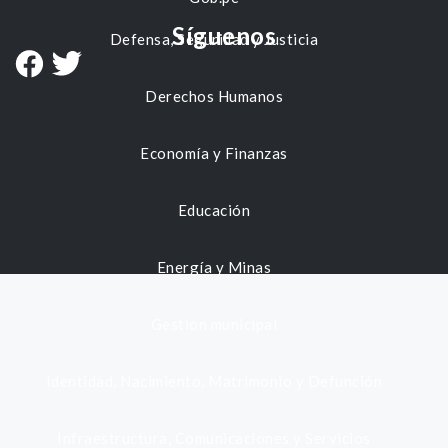
Síguenos
Defensa, Seguridad y Justicia
Derechos Humanos
Economía y Finanzas
Educación
Energía y Minas
Gestión municipal
Identidad, Nacimiento, Matrimonio y Defunción
Infraestructura, Comunicaciones y Servicios