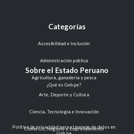
Categorías
Accesibilidad e Inclusión
Administración pública
Sobre el Estado Peruano
Agricultura, ganadería y pesca
¿Qué es Gob.pe?
Arte, Deporte y Cultura
Ciencia, Tecnología e Innovación
Política de privacidad para el manejo de datos en
Comercio, Negocio y Emprendimiento
Gob.pe