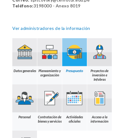
Teléfono:
3198000 - Anexo 8019
Ver administradores de la información
Datos generales
Planeamiento y
Presupuesto
Proyectos de
organización
inversión e
Infobras
Personal
Contratación de
Actividades
Acceso a la
bienes y servicios
oficiales
información