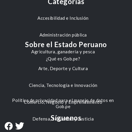
Categorías
Accesibilidad e Inclusión
Administración pública
Sobre el Estado Peruano
Agricultura, ganadería y pesca
¿Qué es Gob.pe?
Arte, Deporte y Cultura
Ciencia, Tecnología e Innovación
Política de privacidad para el manejo de datos en
Comercio, Negocio y Emprendimiento
Gob.pe
Síguenos
Defensa, Seguridad y Justicia