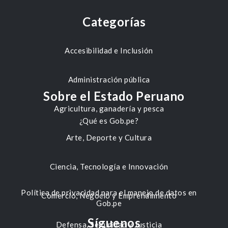
Categorías
Accesibilidad e Inclusión
Administración pública
Sobre el Estado Peruano
Agricultura, ganadería y pesca
¿Qué es Gob.pe?
Arte, Deporte y Cultura
Ciencia, Tecnología e Innovación
Política de privacidad para el manejo de datos en
Comercio, Negocio y Emprendimiento
Gob.pe
Síguenos
Defensa, Seguridad y Justicia