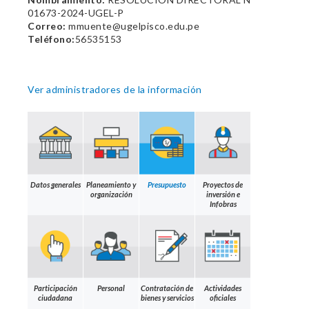
01673-2024-UGEL-P
Correo:
mmuente@ugelpisco.edu.pe
Teléfono:
56535153
Ver administradores de la información
Datos generales
Planeamiento y
Presupuesto
Proyectos de
organización
inversión e
Infobras
Participación
Personal
Contratación de
Actividades
ciudadana
bienes y servicios
oficiales