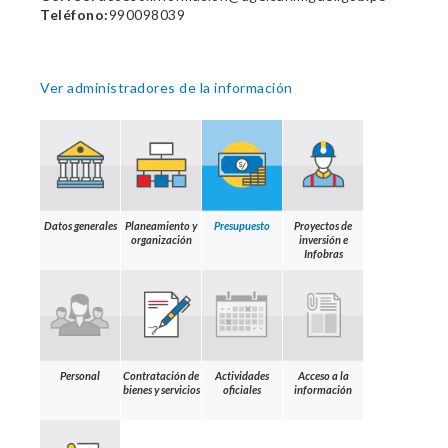
Teléfono:
990098039
Ver administradores de la información
Datos generales
Planeamiento y
Presupuesto
Proyectos de
organización
inversión e
Infobras
Personal
Contratación de
Actividades
Acceso a la
bienes y servicios
oficiales
información