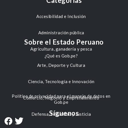
Categorías
Accesibilidad e Inclusión
Administración pública
Sobre el Estado Peruano
Agricultura, ganadería y pesca
¿Qué es Gob.pe?
Arte, Deporte y Cultura
Ciencia, Tecnología e Innovación
Política de privacidad para el manejo de datos en
Comercio, Negocio y Emprendimiento
Gob.pe
Síguenos
Defensa, Seguridad y Justicia