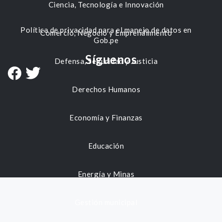
Ciencia, Tecnología e Innovación
Política de privacidad para el manejo de datos en
Comercio, Negocio y Emprendimiento
Gob.pe
Síguenos
Defensa, Seguridad y Justicia
Derechos Humanos
Economía y Finanzas
Educación
Energía y Minas
Gestión municipal