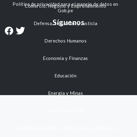
Política de privacidad para el manejo de datos en
Comercio, Negocio y Emprendimiento
Gob.pe
Síguenos
Defensa, Seguridad y Justicia
Derechos Humanos
Economía y Finanzas
Educación
Energía y Minas
Gestión municipal
Identidad, Nacimiento, Matrimonio y Defunción