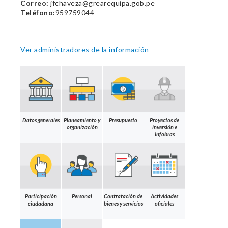
Correo:
jfchaveza@grearequipa.gob.pe
Teléfono:
959759044
Ver administradores de la información
Datos generales
Planeamiento y
Presupuesto
Proyectos de
organización
inversión e
Infobras
Participación
Personal
Contratación de
Actividades
ciudadana
bienes y servicios
oficiales