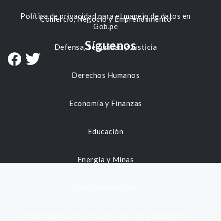
Política de privacidad para el manejo de datos en
Comercio, Negocio y Emprendimiento
Gob.pe
Síguenos
Defensa, Seguridad y Justicia
Derechos Humanos
Economía y Finanzas
Educación
Energía y Minas
Gestión municipal
Identidad, Nacimiento, Matrimonio y Defunción