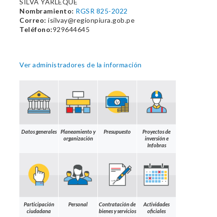
SILVA YARLEQUE
Nombramiento:
RGSR 825-2022
Correo:
isilvay@regionpiura.gob.pe
Teléfono:
929644645
Ver administradores de la información
Datos generales
Planeamiento y
Presupuesto
Proyectos de
organización
inversión e
Infobras
Participación
Personal
Contratación de
Actividades
ciudadana
bienes y servicios
oficiales