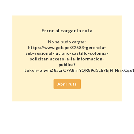
Error al cargar la ruta
No se pudo cargar:
https://www.gob.pe/32583-gerencia-
sub-regional-luciano-castillo-colonna-
solicitar-acceso-a-la-informacion-
publica?
token=oiwmZ8azrC7A8rnYQR89d3Lh7kjFhNrixCg
Abrir ruta