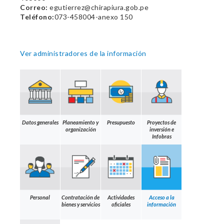
Correo:
egutierrez@chirapiura.gob.pe
Teléfono:
073-458004-anexo 150
Ver administradores de la información
Datos generales
Planeamiento y
Presupuesto
Proyectos de
organización
inversión e
Infobras
Personal
Contratación de
Actividades
Acceso a la
bienes y servicios
oficiales
información