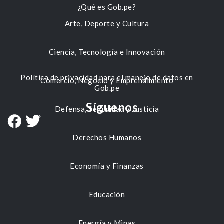
¿Qué es Gob.pe?
Arte, Deporte y Cultura
Ciencia, Tecnología e Innovación
Política de privacidad para el manejo de datos en
Comercio, Negocio y Emprendimiento
Gob.pe
Síguenos
Defensa, Seguridad y Justicia
Derechos Humanos
Economía y Finanzas
Educación
Energía y Minas