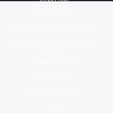
Gestión municipal
Identidad, Nacimiento, Matrimonio y Defunción
Infraestructura, Comunicaciones y Servicios
Públicos
Inmuebles y Vivienda
Medio Ambiente
Migración, Turismo y Viajes
Otros