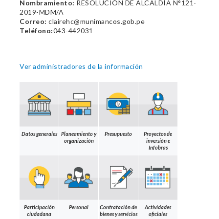
Nombramiento:
RESOLUCIÓN DE ALCALDÍA N°121-
2019-MDM/A
Correo:
clairehc@munimancos.gob.pe
Teléfono:
043-442031
Ver administradores de la información
Datos generales
Planeamiento y
Presupuesto
Proyectos de
organización
inversión e
Infobras
Participación
Personal
Contratación de
Actividades
ciudadana
bienes y servicios
oficiales