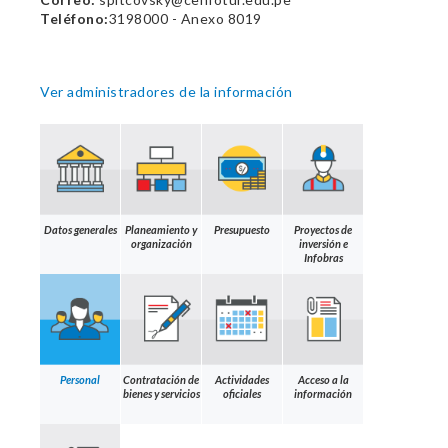
Teléfono:
3198000 - Anexo 8019
Ver administradores de la información
Datos generales
Planeamiento y
Presupuesto
Proyectos de
organización
inversión e
Infobras
Personal
Contratación de
Actividades
Acceso a la
bienes y servicios
oficiales
información