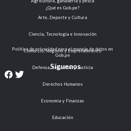
Agricultura, ganadería y pesca
¿Qué es Gob.pe?
Arte, Deporte y Cultura
Ciencia, Tecnología e Innovación
Política de privacidad para el manejo de datos en
Comercio, Negocio y Emprendimiento
Gob.pe
Síguenos
Defensa, Seguridad y Justicia
Derechos Humanos
Economía y Finanzas
Educación