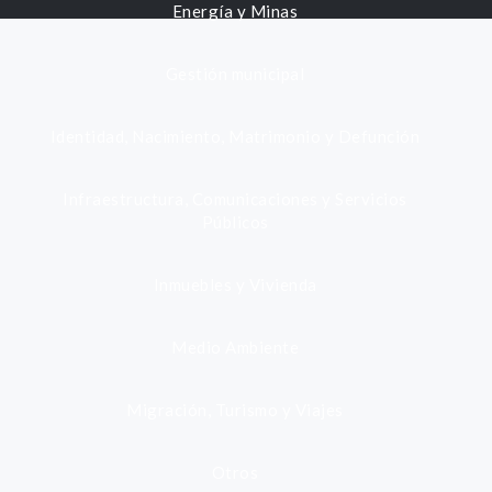
Energía y Minas
Gestión municipal
Identidad, Nacimiento, Matrimonio y Defunción
Infraestructura, Comunicaciones y Servicios
Públicos
Inmuebles y Vivienda
Medio Ambiente
Migración, Turismo y Viajes
Otros