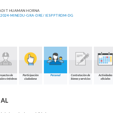
ADIT HUAMAN HORNA
271-2024-MINEDU-GRA-DRE/ IESPPTRDM-DG
royectos de
Participación
Personal
Contratación de
Actividades
sión e Infobras
ciudadana
bienes y servicios
oficiales
NAL